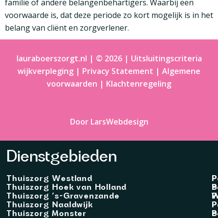
familie of andere belangenbehartigers. Waarbij een
voorwaarde is, dat deze periode zo kort mogelijk is in het
belang van cliënt en zorgverlener.
lauraboerszorgt.nl | © 2026 |
Uitsluitingscriteria
wijkverpleging
|
Privacy Statement
|
Algemene
voorwaarden
|
Klachtenregeling
Door LarsWebdesign
Dienstgebieden
Thuiszorg Westland
P
P
Thuiszorg Hoek van Holland
B
P
Thuiszorg ’s-Gravenzande
W
P
Thuiszorg Naaldwijk
P
P
Thuiszorg Monster
B
P