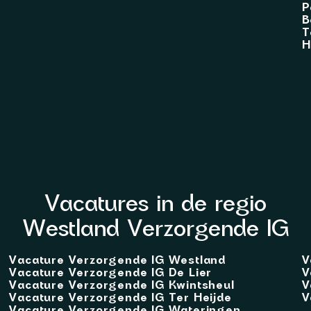
P
B
T
H
Vacatures in de regio
Westland Verzorgende IG
Vacature Verzorgende IG Westland
V
Vacature Verzorgende IG De Lier
V
Vacature Verzorgende IG Kwintsheul
V
Vacature Verzorgende IG Ter Heijde
V
Vacature Verzorgende IG Wateringen