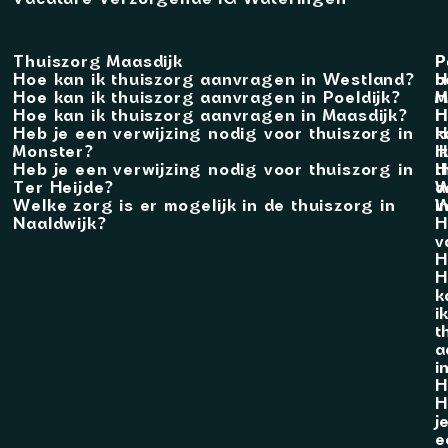
Thuiszorg Maasdijk
P
P
Hoe kan ik thuiszorg aanvragen in Westland?
b
H
Hoe kan ik thuiszorg aanvragen in Poeldijk?
M
H
Hoe kan ik thuiszorg aanvragen in Maasdijk?
H
H
Heb je een verwijzing nodig voor thuiszorg in
k
H
Monster?
i
H
Heb je een verwijzing nodig voor thuiszorg in
t
H
Ter Heijde?
a
W
Welke zorg is er mogelijk in de thuiszorg in
i
W
Naaldwijk?
H
v
H
H
k
i
t
a
i
H
H
j
e