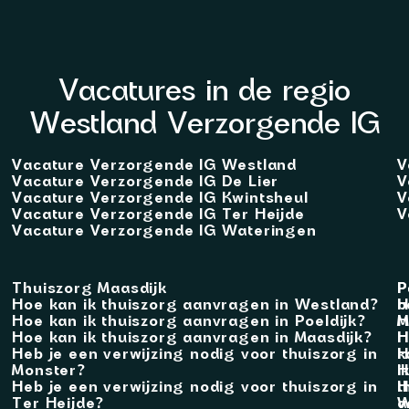
Vacatures in de regio
Westland Verzorgende IG
Vacature Verzorgende IG Westland
V
Vacature Verzorgende IG De Lier
V
Vacature Verzorgende IG Kwintsheul
V
Vacature Verzorgende IG Ter Heijde
V
Vacature Verzorgende IG Wateringen
Thuiszorg Maasdijk
P
P
Hoe kan ik thuiszorg aanvragen in Westland?
b
H
Hoe kan ik thuiszorg aanvragen in Poeldijk?
M
H
Hoe kan ik thuiszorg aanvragen in Maasdijk?
H
H
Heb je een verwijzing nodig voor thuiszorg in
k
H
Monster?
i
H
Heb je een verwijzing nodig voor thuiszorg in
t
H
Ter Heijde?
a
W