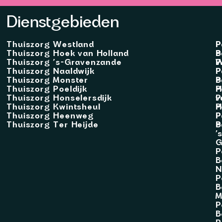
Dienstgebieden
Thuiszorg Westland
P
P
Thuiszorg Hoek van Holland
B
P
Thuiszorg ’s-Gravenzande
W
P
Thuiszorg Naaldwijk
P
P
Thuiszorg Monster
B
P
Thuiszorg Poeldijk
H
P
Thuiszorg Honselersdijk
v
P
Thuiszorg Kwintsheul
H
P
Thuiszorg Heenweg
P
P
Thuiszorg Ter Heijde
B
P
’
G
P
B
N
P
B
M
P
B