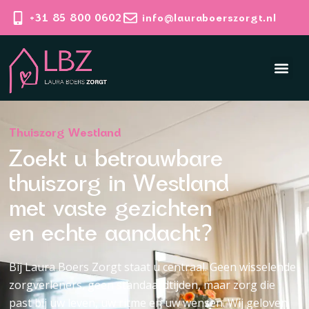
+31 85 800 0602
info@lauraboerszorgt.nl
Thuiszorg Westland
Zoekt u betrouwbare
thuiszorg in Westland
met vaste gezichten
en echte aandacht?
Bij Laura Boers Zorgt staat u centraal. Geen wisselende
zorgverleners, geen standaardtijden, maar zorg die
past bij uw leven, uw ritme en uw wensen. Wij geloven