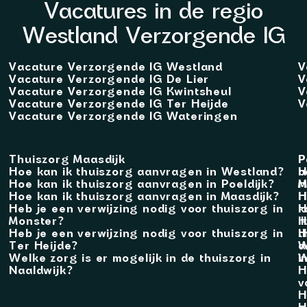
Vacatures in de regio
Westland Verzorgende IG
Vacature Verzorgende IG Westland
V
Vacature Verzorgende IG De Lier
V
Vacature Verzorgende IG Kwintsheul
V
Vacature Verzorgende IG Ter Heijde
V
Vacature Verzorgende IG Wateringen
Thuiszorg Maasdijk
P
P
Hoe kan ik thuiszorg aanvragen in Westland?
b
H
Hoe kan ik thuiszorg aanvragen in Poeldijk?
M
H
Hoe kan ik thuiszorg aanvragen in Maasdijk?
H
H
Heb je een verwijzing nodig voor thuiszorg in
k
H
Monster?
i
H
Heb je een verwijzing nodig voor thuiszorg in
t
H
Ter Heijde?
a
W
Welke zorg is er mogelijk in de thuiszorg in
i
W
Naaldwijk?
H
v
H