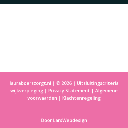
lauraboerszorgt.nl | © 2026 |
Uitsluitingscriteria
wijkverpleging
|
Privacy Statement
|
Algemene
voorwaarden
|
Klachtenregeling
Door LarsWebdesign