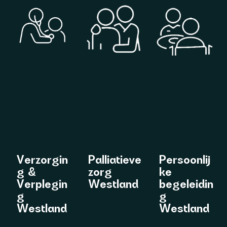
Verzorgin
Palliatieve
Persoonlij
g &
zorg
ke
Verplegin
Westland
begeleidin
g
g
Lees Meer
Westland
Westland
Lees Meer
Lees Meer