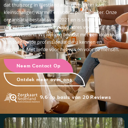
dat thuiszorg in Westland anders en beter kan:
kleinschaliger, warmer en vooral persoonlijker. Onze
organisatie bestaat sinds 2021 en is sindsdien
uitgegroeid tot een vertrouwd adres voor zorg in de
regio Westland. Wij werken bewust met een klein team
van toegewijde professionals die u kennen en
begrijpen. Met liefde voor het vak én voor de mensen.
Neem Contact Op
Ontdek meer over ons
9.6 op basis van 20 Reviews