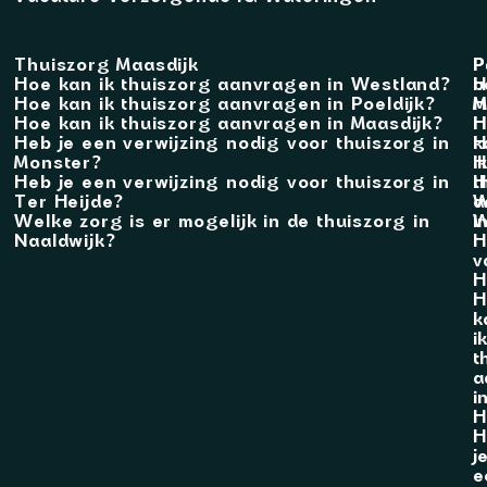
Thuiszorg Maasdijk
P
P
Hoe kan ik thuiszorg aanvragen in Westland?
b
H
Hoe kan ik thuiszorg aanvragen in Poeldijk?
M
H
Hoe kan ik thuiszorg aanvragen in Maasdijk?
H
H
Heb je een verwijzing nodig voor thuiszorg in
k
H
Monster?
i
H
Heb je een verwijzing nodig voor thuiszorg in
t
H
Ter Heijde?
a
W
Welke zorg is er mogelijk in de thuiszorg in
i
W
Naaldwijk?
H
v
H
H
k
i
t
a
i
H
H
j
e