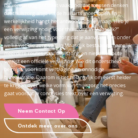
De verwarring ontstaat vaak doordat mensen denken
dat thuiszorg altijd via de huisarts moet lopen. In
werkelijkheid hangt het antwoord op de vraag “Heb je
een verwijzing nodig voor thuiszorg in Maasdijk?”
volledig af van het type zorg dat je aanvraagt en onder
welke wet die zorg valt. In Maasdijk bestaan er namelijk
meerdere routes naar thuiszorg, en niet elke route
vereist een officiële verwijzing. Wie dit onderscheid
begrijpt, voorkomt vertraging en onnodige
bureaucratie. Daarom is het belangrijk om eerst helder
te krijgen over welke vorm van thuiszorg het precies
gaat voordat je conclusies trekt over een verwijzing.
Neem Contact Op
Ontdek meer over ons