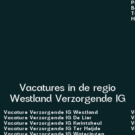
P
B
T
H
Vacatures in de regio
Westland Verzorgende IG
Vacature Verzorgende IG Westland
V
Vacature Verzorgende IG De Lier
V
Vacature Verzorgende IG Kwintsheul
V
Vacature Verzorgende IG Ter Heijde
V
Vacature Verzorgende IG Wateringen