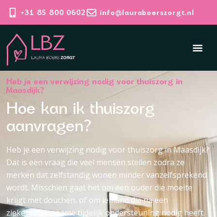
+31 85 800 0602
info@lauraboerszorgt.nl
Heb je een verwijzing nodig voor thuiszorg in
Maasdijk?
Hoe kan ik thuiszorg
aanvragen?
Heb je een verwijzing nodig voor thuiszorg in Maasdijk?
Dat is een vraag die veel mensen stellen zodra ze
merken dat zelfstandig wonen minder vanzelfsprekend
wordt. Misschien gaat het om een ouder die moeite
krijgt met douchen, of om iemand die na een
ziekenhuisopname tijdelijk ondersteuning nodig heeft.