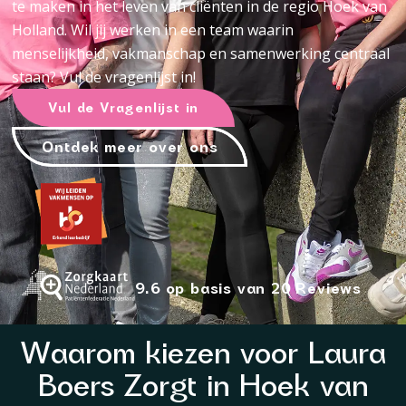
te maken in het leven van cliënten in de regio Hoek van
Holland. Wil jij werken in een team waarin
menselijkheid, vakmanschap en samenwerking centraal
staan? Vul de vragenlijst in!
Vul de Vragenlijst in
Ontdek meer over ons
9.6 op basis van 20 Reviews
Waarom kiezen voor Laura
Boers Zorgt in Hoek van