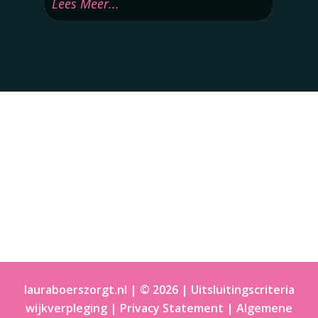
Lees Meer...
lauraboerszorgt.nl | © 2026 |
Uitsluitingscriteria
wijkverpleging
|
Privacy Statement
|
Algemene