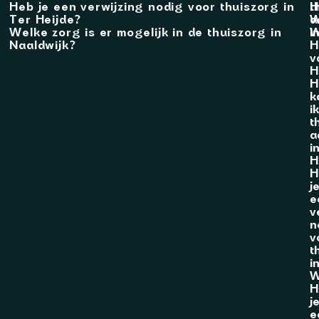
Heb je een verwijzing nodig voor thuiszorg in
t
H
Ter Heijde?
a
W
Welke zorg is er mogelijk in de thuiszorg in
i
W
Naaldwijk?
H
v
H
H
k
i
t
a
i
H
H
j
e
v
n
v
t
i
W
H
j
e