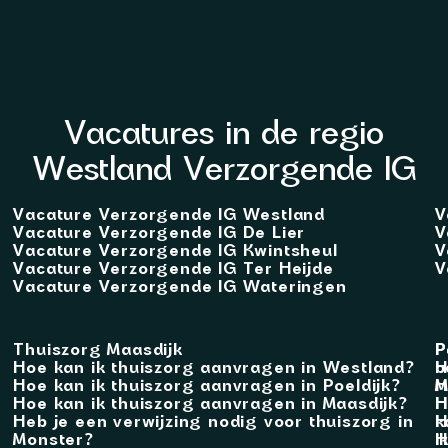
Vacatures in de regio
Westland Verzorgende IG
Vacature Verzorgende IG Westland
V
Vacature Verzorgende IG De Lier
V
Vacature Verzorgende IG Kwintsheul
V
Vacature Verzorgende IG Ter Heijde
V
Vacature Verzorgende IG Wateringen
Thuiszorg Maasdijk
P
P
Hoe kan ik thuiszorg aanvragen in Westland?
b
H
Hoe kan ik thuiszorg aanvragen in Poeldijk?
M
H
Hoe kan ik thuiszorg aanvragen in Maasdijk?
H
H
Heb je een verwijzing nodig voor thuiszorg in
k
H
Monster?
i
H