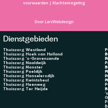
voorwaarden
|
Klachtenregeling
Door LarsWebdesign
Dienstgebieden
Thuiszorg Westland
P
P
Thuiszorg Hoek van Holland
B
P
Thuiszorg ’s-Gravenzande
W
P
Thuiszorg Naaldwijk
P
P
Thuiszorg Monster
B
P
Thuiszorg Poeldijk
H
P
Thuiszorg Honselersdijk
v
P
Thuiszorg Kwintsheul
H
P
Thuiszorg Heenweg
P
P
Thuiszorg Ter Heijde
B
P
’
G
P
B