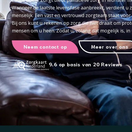
Laura Boers Zorgt biedt palliatieve zorg in Monster 
Wanneer de laatste levensfase aanbreekt, verdient u zo
menselijk. Een vast en vertrouwd zorgteam staat voor 
Bij ons kunt u rekenen op zorg die niet draait om pr
mensen om u heen. Zodat u, zolang dat mogelijk is, i
Neem contact op
Meer over ons
9.6 op basis van 20 Reviews