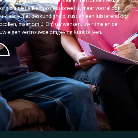
met oprechte toewijding, warmte en betrokkenheid.
rg die niet alleen professioneel is, maar vooral ook
u klaar – met deskundigheid, rust en een luisterend oor.
otocollen, maar om ú. Om uw wensen, uw ritme en de
n uw eigen vertrouwde omgeving kunt blijven.