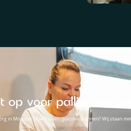
 op voor palliatieve zo
org in Monster of wilt u een gesprek plannen? Wij staan met 