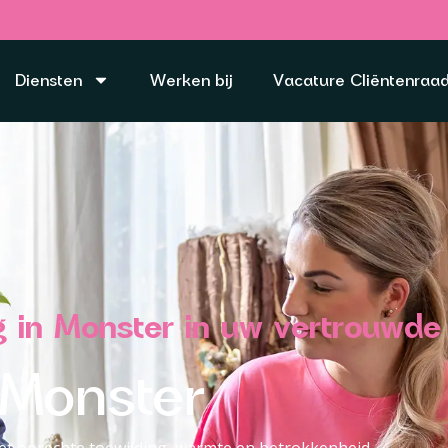
Diensten
Werken bij
Vacature Cliëntenraa
org in Monster in uw vertrouwd
g Monster