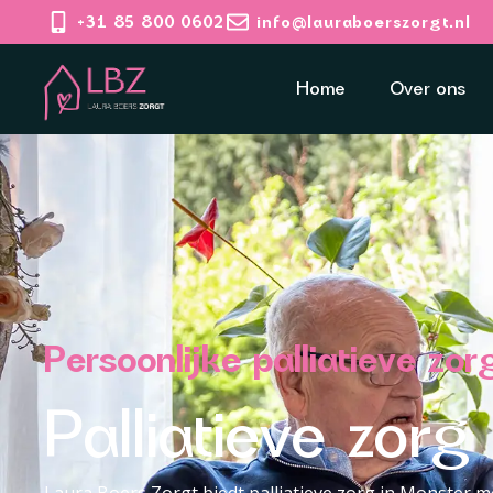
+31 85 800 0602
info@lauraboerszorgt.nl
Home
Over ons
Persoonlijke palliatieve z
Palliatieve zor