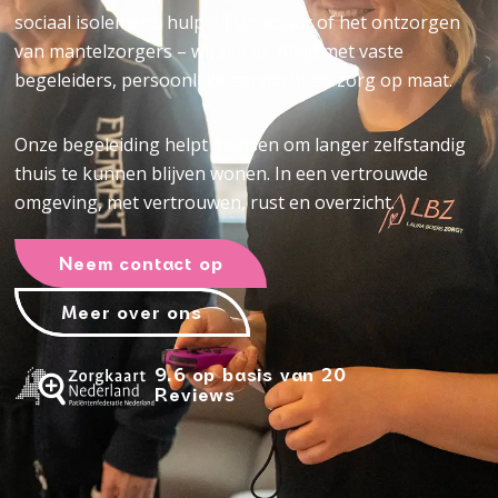
sociaal isolement, hulp bij structuur of het ontzorgen
van mantelzorgers – wij zijn er. Altijd met vaste
begeleiders, persoonlijke aandacht en zorg op maat.
Onze begeleiding helpt mensen om langer zelfstandig
thuis te kunnen blijven wonen. In een vertrouwde
omgeving, met vertrouwen, rust en overzicht.
Neem contact op
Meer over ons
9.6 op basis van 20
Reviews