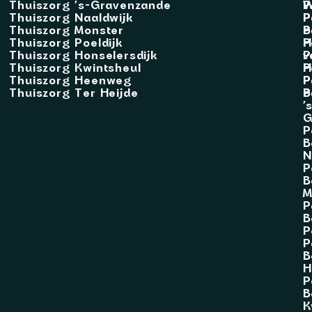
Thuiszorg ’s-Gravenzande
W
P
Thuiszorg Naaldwijk
P
P
Thuiszorg Monster
B
P
Thuiszorg Poeldijk
H
P
Thuiszorg Honselersdijk
v
P
Thuiszorg Kwintsheul
H
P
Thuiszorg Heenweg
P
P
Thuiszorg Ter Heijde
B
P
’
G
P
B
N
P
B
M
P
B
P
P
B
H
P
B
K