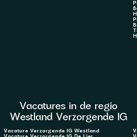
P
B
H
P
B
T
H
Vacatures in de regio
Westland Verzorgende IG
Vacature Verzorgende IG Westland
V
Vacature Verzorgende IG De Lier
V