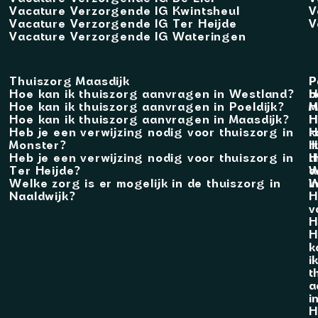
Vacature Verzorgende IG Kwintsheul
V
Vacature Verzorgende IG Ter Heijde
V
Vacature Verzorgende IG Wateringen
Thuiszorg Maasdijk
P
P
Hoe kan ik thuiszorg aanvragen in Westland?
b
H
Hoe kan ik thuiszorg aanvragen in Poeldijk?
M
H
Hoe kan ik thuiszorg aanvragen in Maasdijk?
H
H
Heb je een verwijzing nodig voor thuiszorg in
k
H
Monster?
i
H
Heb je een verwijzing nodig voor thuiszorg in
t
H
Ter Heijde?
a
W
Welke zorg is er mogelijk in de thuiszorg in
i
W
Naaldwijk?
H
v
H
H
k
i
t
a
i
H