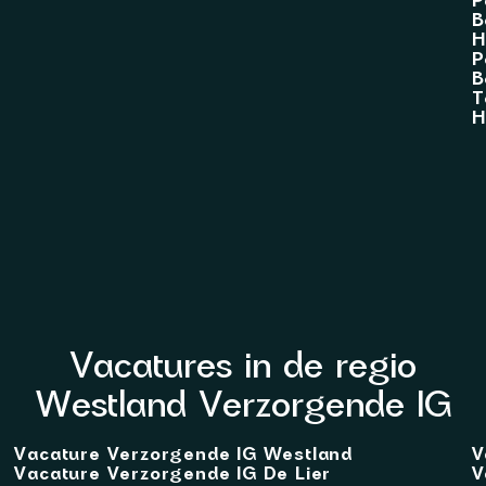
P
B
H
P
B
T
H
Vacatures in de regio
Westland Verzorgende IG
Vacature Verzorgende IG Westland
V
Vacature Verzorgende IG De Lier
V