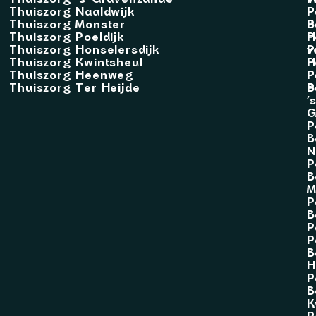
Thuiszorg Naaldwijk
P
P
Thuiszorg Monster
B
P
Thuiszorg Poeldijk
H
P
Thuiszorg Honselersdijk
v
P
Thuiszorg Kwintsheul
H
P
Thuiszorg Heenweg
P
P
Thuiszorg Ter Heijde
B
P
’
G
P
B
N
P
B
M
P
B
P
P
B
H
P
B
K