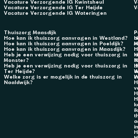
Vacature Verzorgende IG Kwintsheul
V
Vacature Verzorgende IG Ter Heijde
V
Vacature Verzorgende IG Wateringen
Thuiszorg Maasdijk
P
P
Hoe kan ik thuiszorg aanvragen in Westland?
b
H
Hoe kan ik thuiszorg aanvragen in Poeldijk?
M
H
Hoe kan ik thuiszorg aanvragen in Maasdijk?
H
H
Heb je een verwijzing nodig voor thuiszorg in
k
H
Monster?
i
H
Heb je een verwijzing nodig voor thuiszorg in
t
H
Ter Heijde?
a
W
Welke zorg is er mogelijk in de thuiszorg in
i
W
Naaldwijk?
H
v
H
H
k
i
t
a
i
H
H