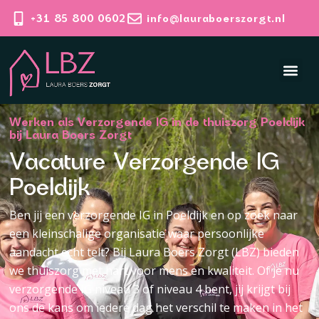
+31 85 800 0602
info@lauraboerszorgt.nl
Werken als Verzorgende IG in de thuiszorg Poeldijk
bij Laura Boers Zorgt
Vacature Verzorgende IG
Poeldijk
Ben jij een verzorgende IG in Poeldijk en op zoek naar
een kleinschalige organisatie waar persoonlijke
aandacht echt telt? Bij Laura Boers Zorgt (LBZ) bieden
we thuiszorg met hart voor mens en kwaliteit. Of je nu
verzorgende IG niveau 3 of niveau 4 bent, jij krijgt bij
ons de kans om iedere dag het verschil te maken in het