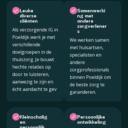
Leuke
Samenwerki
diverse
ng met
cliënten
andere
zorgverlener
Als verzorgende IG in
s
Poeldijk werk je met
We werken samen
verschillende
met huisartsen,
doelgroepen in de
specialisten en
thuiszorg. Je bouwt
andere
hechte relaties op
zorgprofessionals
door te luisteren,
binnen Poeldijk om
aanwezig te zijn en
de beste zorg te
écht aandacht te gev
garanderen.
Kleinschalig
Persoonlijke
en
ontwikkeling
persoonlijk