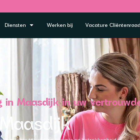
Diensten
Werken bij
Vacature Cliëntenraa
org in Maasdijk in uw vertrouw
 Maasdijk