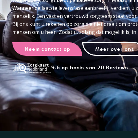
Laura Boers Zorgt biedt palliatieve zorg in Maasdijk 
Wanneer de laatste levensfase aanbreekt, verdient u zo
menselijk. Een vast en vertrouwd zorgteam staat voor 
Bij ons kunt u rekenen op zorg die niet draait om pr
mensen om u heen. Zodat u, zolang dat mogelijk is, i
Neem contact op
Meer over ons
9.6 op basis van 20 Reviews