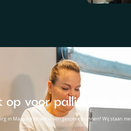
op voor palliatieve zo
org in Maasdijk of wilt u een gesprek plannen? Wij staan met 