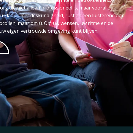
met oprechte toewijding, warmte en betrokkenheid.
rg die niet alleen professioneel is, maar vooral ook
u klaar – met deskundigheid, rust en een luisterend oor.
otocollen, maar om ú. Om uw wensen, uw ritme en de
n uw eigen vertrouwde omgeving kunt blijven.