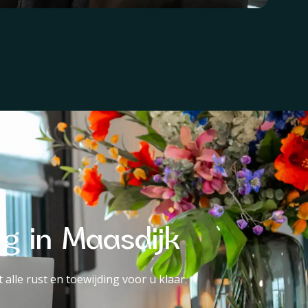
rg in Maasdijk
alle rust en toewijding voor u klaar.