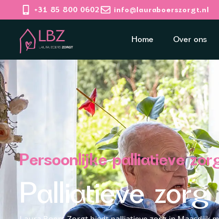
+31 85 800 0602
info@lauraboerszorgt.nl
Home
Over ons
Persoonlijke palliatieve z
Palliatieve zorg